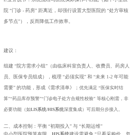
院 “门诊 - 药房” 距离近，却强行设置大型医院的 “处方审核
多节点”），反而降低工作效率。
建议：
组建 “院方需求小组”（由临床科室负责人、收费员、药房人
员、医保专员组成），梳理 “必须实现” 和 “未来 1-2 年可能
需要” 的功能，形成《需求清单》；
优先满足 “医保实时结
算”“药品库存预警”“门诊电子处方合规性校验” 等核心刚需，非
必要功能（如
LIS系统
/
HIS系统
深度集成）可后期分步接入。
二、成本控制：平衡 “初期投入” 与 “长期运维”
中小型医院预算有限，
HIS系统
建设需避免 “只看采购价，忽