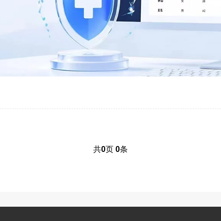
共
0
页
0
条