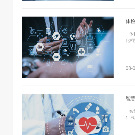
体
体检
化档
08-0
智
智慧
1.