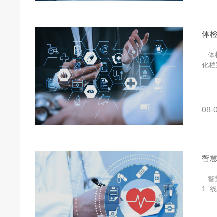
体
体检
化档
08-0
智
智慧
1.