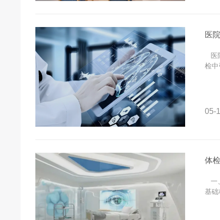
医
医院
检中
05-1
体
一、
基础