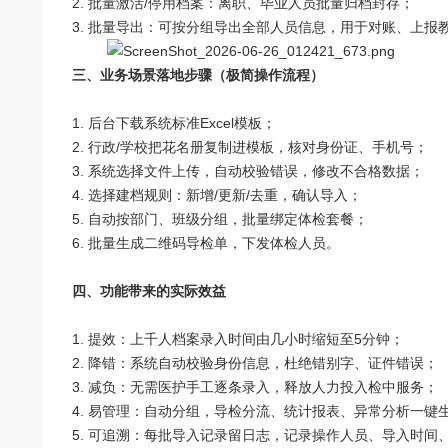
2. 批量激活/停用档案：离职、毕业人员批量归档封存；
3. 批量导出：可按分组导出全部人员信息，用于对账、上报
三、业务场景落地步骤（极简操作流程）
1. 后台下载系统标准Excel模板；
2. 行政/学校把花名册复制进模板，核对身份证、手机号；
3. 系统选择文件上传，自动校验错误，修改不合格数据；
4. 选择建档规则：新增/更新/去重，确认导入；
5. 自动按部门、班级分组，批量绑定体检套餐；
6. 批量生成二维码导检单，下发体检人员。
四、功能带来的实际效益
1. 提效：上千人档案录入时间由几小时缩短至5分钟；
2. 降错：系统自动校验身份信息，杜绝错别字、证件错误；
3. 减负：无需医护手工逐条录入，释放人力投入检中服务；
4. 易管理：自动分组，导检分流、统计报表、异常分析一键
5. 可追溯：每批导入记录留日志，记录操作人员、导入时间