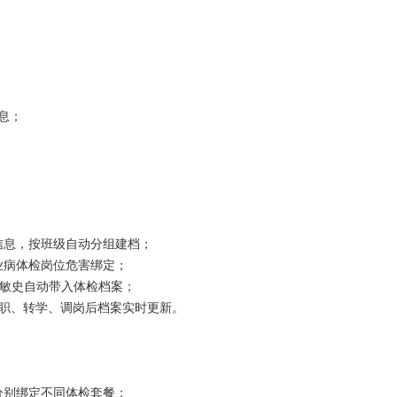
息；
信息，按班级自动分组建档；
业病体检岗位危害绑定；
敏史自动带入体检档案；
入职、转学、调岗后档案实时更新。
分别绑定不同体检套餐；