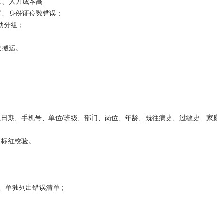
久、人力成本高；
字、身份证位数错误；
动分组；
次搬运。
日期、手机号、单位/班级、部门、岗位、年龄、既往病史、过敏史、家
项标红校验。
示、单独列出错误清单；
；