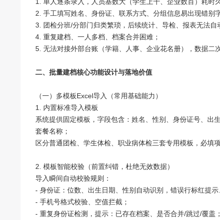
1. 单人逐条录入，人员基数大（学生上千、企业数百）耗时
2. 手工填写姓名、身份证、联系方式、分组信息易出现错别
3. 团检分班/分部门归类繁琐，后续统计、导检、报表无法自
4. 重复建档、一人多档、档案合并困难；
5. 无法对接外部台账（学籍、人事、企业花名册），数据二
二、批量建档核心功能设计与落地价值
（一）多模板Excel导入（常用基础能力）
1. 内置标准导入模板
系统提供固定模板，字段包含：姓名、性别、身份证号、出生
套餐名称；
区分普通团检、学生体检、职业病体检三套专用模板，必填
2. 模板智能校验（前置纠错，杜绝无效数据）
导入瞬间自动校验规则：
- 身份证：位数、出生日期、性别自动识别，错误行标红提
- 手机号格式校验、空值拦截；
- 重复身份证检测，提示：已存在档案、是否合并/跳过/覆盖