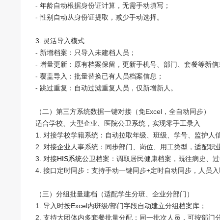
- 年龄自动根据身份证计算，无需手动填写；
- 性别自动从身份证提取，减少手动选择。
3. 灵活导入模式
- 新增档案：只导入未建档人员；
- 增量更新：原有档案保留，更新手机号、部门、套餐等新信
- 覆盖导入：批量替换已有人员档案信息；
- 跳过重复：自动过滤重复人员，仅新增新人。
（二）第三方系统数据一键对接（免Excel，全自动同步）
适合学校、大型企业、医院公卫系统，实现零手工录入
1. 对接学校学籍系统：自动拉取年级、班级、学号、监护人
2. 对接企业人事系统：同步部门、岗位、用工类型，适配职
3. 对接
HIS系统
公卫档案：调取居民健康档案，既往病史、过
4. 接口定时同步：支持手动一键同步+定时自动同步，人员
（三）分组批量建档（适配学生分班、企业分部门）
1. 导入时按Excel内班级/部门字段自动建立分组档案库；
2. 支持大团体内多套餐批量分配：同一批次人员，可按部门