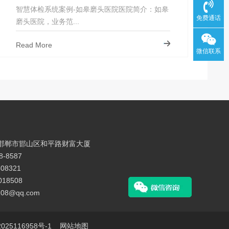
智慧体检系统案例-如皋磨头医院医院简介：如皋
免费通话
磨头医院，业务范...
Read More
微信联系
邯郸市邯山区和平路财富大厦
-8587
08321
018508
08@qq.com
025116958号-1
网站地图