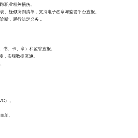
追踪职业相关损伤。
总表、疑似病例清单，支持电子签章与监管平台直报。
诊断，履行法定义务 。
一表、书、卡、章）和监管直报。
缝对接，实现数据互通。
新。
。
VC）。
、血苯。