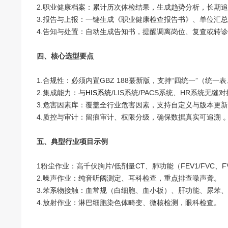
2.职业健康档案：累计历次体检结果，生成趋势分析，长期
3.报告与上报：一键生成《职业健康检查报告书》、单位汇
4.告知与处置：自动生成告知书，提醒调离岗位、复查或转诊
四、核心选型要点
1.合规性：必须内置GBZ 188蕞新版，支持“四统一”（统
2.集成能力：与
HIS系统
/LIS系统/PACS系统、HR系统无
3.危害因素库：覆盖全行业危害因素，支持自定义与版本更
4.质控与审计：留痕审计、权限分级，确保数据真实可追溯 
五、典型行业项目示例
1粉尘作业：高千伏胸片/低剂量CT、肺功能（FEV1/FVC、F
2.噪声作业：纯音听阈测定、耳科检查，重点排查噪声聋。
3.苯系物接触：血常规（白细胞、血小板）、肝功能、尿苯
4.放射作业：淋巴细胞染色体畸变、微核检测，眼科检查。