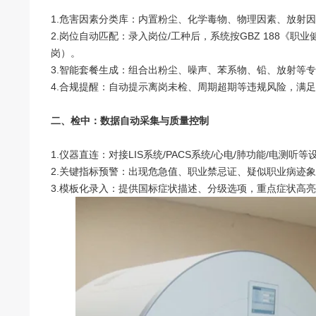
1.危害因素分类库：内置粉尘、化学毒物、物理因素、放射
2.岗位自动匹配：录入岗位/工种后，系统按GBZ 188
岗）。
3.智能套餐生成：组合出粉尘、噪声、苯系物、铅、放射等专
4.合规提醒：自动提示离岗未检、周期超期等违规风险，满
二、检中：数据自动采集与质量控制
1.仪器直连：对接LIS系统/PACS系统/心电/肺功能/电
2.关键指标预警：出现危急值、职业禁忌证、疑似职业病迹
3.模板化录入：提供国标症状描述、分级选项，重点症状高