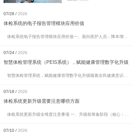
入）1. 标准化团检套餐灵活配置
系统支持自...
07/28 /
2026
体检系统的电子报告管理模块应用价值
体检系统电子报告管理模块应用价值一、面向医护人员：降本增效，质控标准化1. 自动汇总数据，减少手工整理自动抓取LIS系统、PACS系统、各科查体记录，无需医护手...
07/24 /
2026
智慧体检管理系统（PEIS系统），赋能健康管理数字化升级
智慧体检管理系统，赋能健康管理数字化升级随着全民健康意识不断提升，医院体检业务量逐年增长，传统纸质登记、人工录入、手动汇总报告的模式，存在流程繁琐、效率低下、报...
07/18 /
2026
体检系统更新升级需要注意哪些方面
体检系统更新升级全维度注意事项 一、升级前筹备阶段（核心：防数据丢失、业务中断）1. 全量数据备份与校验- 完整备份体检核心库：客户档案、预约记录、体检套餐、检...
07/10 /
2026