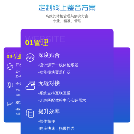
高效的体检管理与解决方案
专业、精准、管理
WEBSITE
01
管理
CONVERSION
DRAINAGE
深度贴合
03
专业
02
精准
-设计源于一线体检场景
开发团队
解决痛点
DRAINAGE
CONVERSION
02
精准
03
专业
-功能模块覆盖广泛
10+项系统专利
-自助服务体检预约登记
解决痛点
开发团队
20+年研发经验
-检后跟踪健康管理
-自助服务体检预约登记
10+项系统专利
-检后跟踪健康管理
20+年研发经验
无缝对接
全天售后
功能细致
功能细致
全天售后
7*24全天候服务
-体检危机值预警管理
7*24全天候服务
-体检危机值预警管理
远程支持+快速上门服务
-体检汇总分析功能
-系统支持互联互通
稳定运行
高性价比
远程支持+快速上门服务
-体检汇总分析功能
确保系统实时稳定
-降低投入门槛
-无缝匹配体检中心实际需求
专注开发，无后顾之忧
-助力全民健康
稳定运行
高性价比
确保系统实时稳定
-降低投入门槛
提升效率
专注开发，无后顾之忧
-助力全民健康
-操作简便
-响应快速，拓展性强