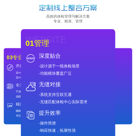
高效的体检管理与解决方案
专业、精准、管理
WEBSITE
01
管理
CONVERSION
DRAINAGE
深度贴合
03
专业
02
精准
-设计源于一线体检场景
开发团队
解决痛点
DRAINAGE
CONVERSION
02
精准
03
专业
-功能模块覆盖广泛
10+项系统专利
-自助服务体检预约登记
解决痛点
开发团队
20+年研发经验
-检后跟踪健康管理
-自助服务体检预约登记
10+项系统专利
-检后跟踪健康管理
20+年研发经验
无缝对接
全天售后
功能细致
功能细致
全天售后
7*24全天候服务
-体检危机值预警管理
7*24全天候服务
-体检危机值预警管理
远程支持+快速上门服务
-体检汇总分析功能
-系统支持互联互通
稳定运行
高性价比
远程支持+快速上门服务
-体检汇总分析功能
确保系统实时稳定
-降低投入门槛
-无缝匹配体检中心实际需求
专注开发，无后顾之忧
-助力全民健康
稳定运行
高性价比
确保系统实时稳定
-降低投入门槛
提升效率
专注开发，无后顾之忧
-助力全民健康
-操作简便
-响应快速，拓展性强