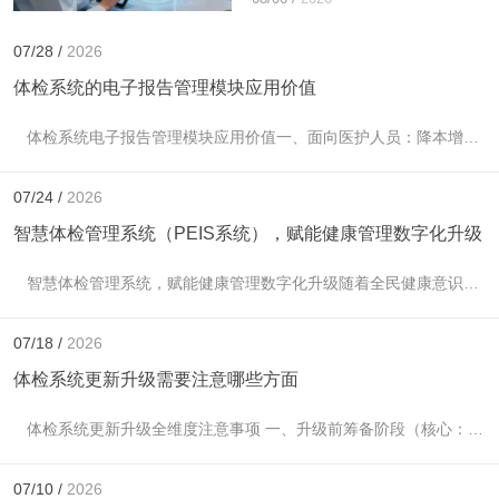
入）1. 标准化团检套餐灵活配置
系统支持自...
07/28 /
2026
体检系统的电子报告管理模块应用价值
体检系统电子报告管理模块应用价值一、面向医护人员：降本增效，质控标准化1. 自动汇总数据，减少手工整理自动抓取LIS系统、PACS系统、各科查体记录，无需医护手...
07/24 /
2026
智慧体检管理系统（PEIS系统），赋能健康管理数字化升级
智慧体检管理系统，赋能健康管理数字化升级随着全民健康意识不断提升，医院体检业务量逐年增长，传统纸质登记、人工录入、手动汇总报告的模式，存在流程繁琐、效率低下、报...
07/18 /
2026
体检系统更新升级需要注意哪些方面
体检系统更新升级全维度注意事项 一、升级前筹备阶段（核心：防数据丢失、业务中断）1. 全量数据备份与校验- 完整备份体检核心库：客户档案、预约记录、体检套餐、检...
07/10 /
2026