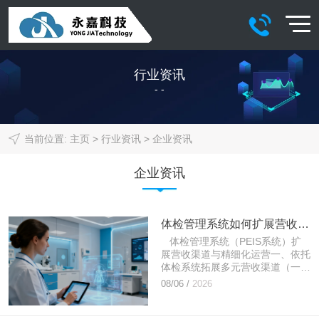
行业资讯
- -
当前位置:
主页
>
行业资讯
>
企业资讯
企业资讯
体检管理系统如何扩展营收渠道，如何精细化运营
体检管理系统（PEIS系统）扩
展营收渠道与精细化运营一、依托
体检系统拓展多元营收渠道（一）
团检业务增收（医院核心稳定收
08/06 /
2026
入）1. 标准化团检套餐灵活配置
系统支持自...