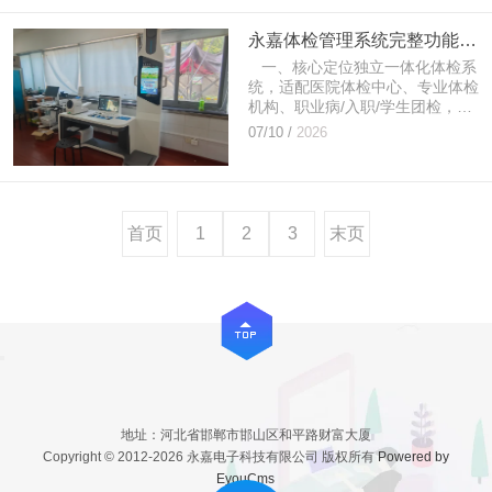
永嘉体检管理系统完整功能、对接、价值汇总。
一、核心定位独立一体化体检系
统，适配医院体检中心、专业体检
机构、职业病/入职/学生团检，可
深度对接HIS系统、LIS系统、
07/10 /
2026
PACS系统、医保、电子病历，打
通检前...
首页
1
2
3
末页
地址：河北省邯郸市邯山区和平路财富大厦
Copyright © 2012-2026 永嘉电子科技有限公司 版权所有
Powered by
EyouCms