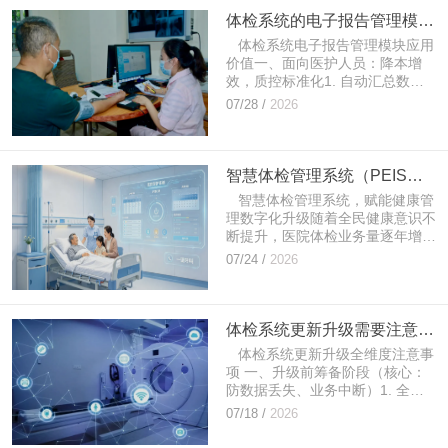
体检系统的电子报告管理模块应用价值
体检系统电子报告管理模块应用
价值一、面向医护人员：降本增
效，质控标准化1. 自动汇总数
据，减少手工整理自动抓取LIS系
07/28 /
2026
统、PACS系统、各科查体记录，
无需医护手...
智慧体检管理系统（PEIS系统），赋能健康管理数字化升级
智慧体检管理系统，赋能健康管
理数字化升级随着全民健康意识不
断提升，医院体检业务量逐年增
长，传统纸质登记、人工录入、手
07/24 /
2026
动汇总报告的模式，存在流程繁
琐、效率低下、报...
体检系统更新升级需要注意哪些方面
体检系统更新升级全维度注意事
项 一、升级前筹备阶段（核心：
防数据丢失、业务中断）1. 全量
数据备份与校验- 完整备份体检核
07/18 /
2026
心库：客户档案、预约记录、体检
套餐、检...